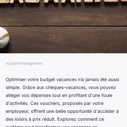
Accueil
›
Management
MANAGEMENT
Optimisez votre budget
Optimiser votre budget vacances n’a jamais été aussi
simple. Grâce aux chèques-vacances, vous pouvez
vacances avec titre vacances
alléger vos dépenses tout en profitant d'une foule
d'activités. Ces vouchers, proposés par votre
Camille
•
4 avril 2025
•
3 min de lecture
employeur, offrent une belle opportunité d'accéder à
des loisirs à prix réduit. Explorez comment ce