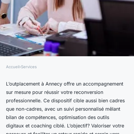
Accueil
›
Services
SERVICES
Outplacement à Annecy : un
L’outplacement à Annecy offre un accompagnement
sur mesure pour réussir votre reconversion
accompagnement
professionnelle. Ce dispositif cible aussi bien cadres
personnalisé pour votre
que non-cadres, avec un suivi personnalisé mêlant
reconversion
bilan de compétences, optimisation des outils
digitaux et coaching ciblé. L’objectif? Valoriser votre
Camille
•
19 mai 2025
•
5 min de lecture