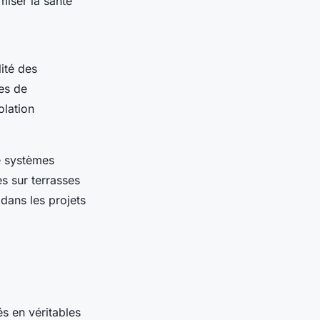
miser la santé
ité des
es de
olation
de systèmes
s sur terrasses
dans les projets
s en véritables