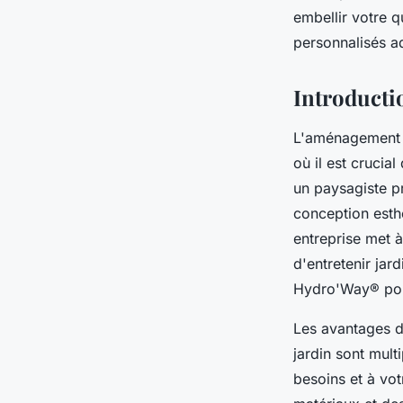
embellir votre q
Camille
•
31 mars 2025
•
3 min de lecture
personnalisés ad
Introducti
L'aménagement p
où il est crucia
un paysagiste 
conception esth
entreprise met 
d'entretenir ja
Hydro'Way® pour 
Les avantages de
jardin sont mult
besoins et à vo