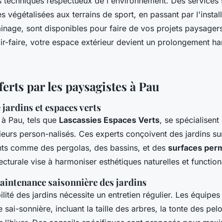
s techniques respectueux de l'environnement. Des services 
es végétalisées aux terrains de sport, en passant par l'instal
nage, sont disponibles pour faire de vos projets paysagers 
ir-faire, votre espace extérieur devient un prolongement h
ferts par les paysagistes à Pau
jardins et espaces verts
 à Pau, tels que
Lascassies Espaces Verts
, se spécialisent
ieurs person-nalisés. Ces experts conçoivent des jardins su
nts comme des pergolas, des bassins, et des
surfaces per
cturale vise à harmoniser esthétiques naturelles et functiona
aintenance saisonnière des jardins
ilité des jardins nécessite un entretien régulier. Les équipes
sai-sonnière, incluant la taille des arbres, la tonte des pelo