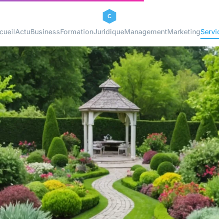
cueil
Actu
Business
Formation
Juridique
Management
Marketing
Servi