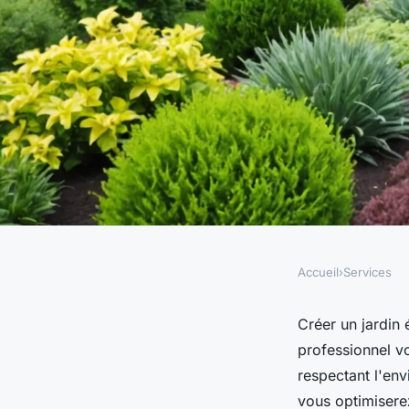
Accueil
›
Services
SERVICES
Votre jardin écores
Créer un jardin
professionnel v
paysagiste à pau
respectant l'en
vous optimiserez