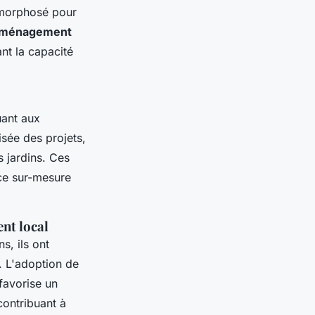
amorphosé pour
aménagement
nt la capacité
uant aux
isée des projets,
s jardins. Ces
ice sur-mesure
ent local
s, ils ont
. L'adoption de
 favorise un
contribuant à