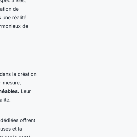
spécialisés,
lation de
une réalité.
armonieux de
 dans la création
r mesure,
méables
. Leur
lité.
 dédiées offrent
uses et la