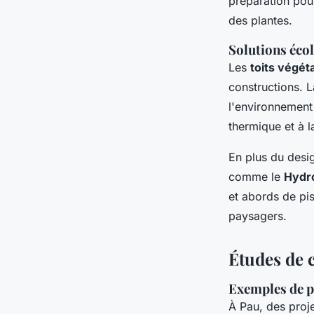
préparation pour
des plantes.
Solutions écol
Les
toits végét
constructions. 
l'environnement 
thermique et à l
En plus du desig
comme le
Hydr
et abords de pis
paysagers.
Études de c
Exemples de pr
À Pau, des proj