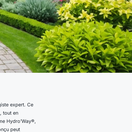
iste expert. Ce
 tout en
tème Hydro’Way®,
onçu peut