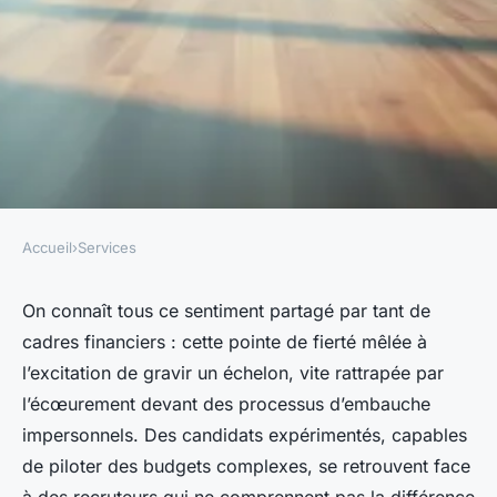
Accueil
›
Services
SERVICES
Boostez votre carrière avec le
On connaît tous ce sentiment partagé par tant de
cadres financiers : cette pointe de fierté mêlée à
bon recrutement dans la
l’excitation de gravir un échelon, vite rattrapée par
finance
l’écœurement devant des processus d’embauche
impersonnels. Des candidats expérimentés, capables
Nicet
•
12/05/2026 20:12
•
11 min de lecture
de piloter des budgets complexes, se retrouvent face