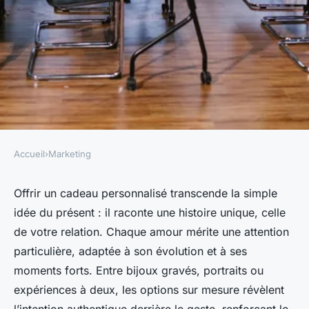
Accueil
›
Marketing
MARKETING
Idées de cadeaux sur mesure
Offrir un cadeau personnalisé transcende la simple
idée du présent : il raconte une histoire unique, celle
pour célébrer chaque amour
de votre relation. Chaque amour mérite une attention
particulière, adaptée à son évolution et à ses
Camille
•
5 octobre 2025
•
6 min de lecture
moments forts. Entre bijoux gravés, portraits ou
expériences à deux, les options sur mesure révèlent