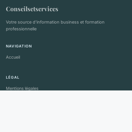
Conseilsetservices
Votre source d'information business et formation
professionnelle
NAVIGATION
Accueil
LÉGAL
Mentions légales
Contact
© 2026 Conseilsetservices. Tous droits réservés.