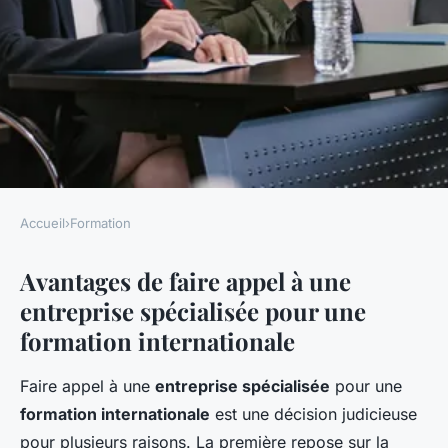
Accueil
›
Formation
FORMATION
Avantages de faire appel à une
Pourquoi faire appel à une
entreprise spécialisée pour une
entreprise spécialisée pour
formation internationale
une formation internationale ?
Faire appel à une
entreprise spécialisée
pour une
Camille
•
29 novembre 2024
•
6 min de lecture
formation internationale
est une décision judicieuse
pour plusieurs raisons. La première repose sur la